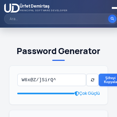
Ürfet Demirtaş
PRINCIPAL SOFTWARE DEVELOPER
Password Generator
Şifreyi
Kopyala
Çok Güçlü