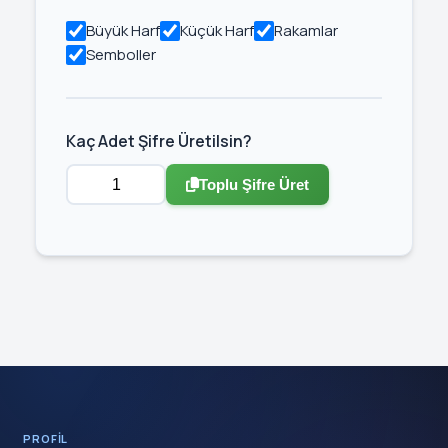
Büyük Harf
Küçük Harf
Rakamlar
Semboller
Kaç Adet Şifre Üretilsin?
Toplu Şifre Üret
PROFIL