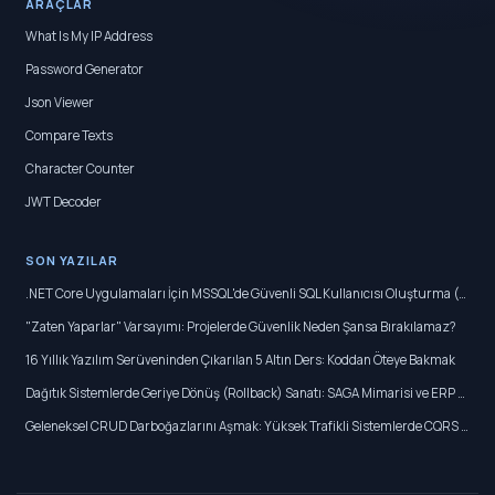
ARAÇLAR
What Is My IP Address
Password Generator
Json Viewer
Compare Texts
Character Counter
JWT Decoder
SON YAZILAR
.NET Core Uygulamaları İçin MSSQL'de Güvenli SQL Kullanıcısı Oluşturma (db_owner Vermeden)
"Zaten Yaparlar" Varsayımı: Projelerde Güvenlik Neden Şansa Bırakılamaz?
16 Yıllık Yazılım Serüveninden Çıkarılan 5 Altın Ders: Koddan Öteye Bakmak
Dağıtık Sistemlerde Geriye Dönüş (Rollback) Sanatı: SAGA Mimarisi ve ERP Entegrasyonları
Geleneksel CRUD Darboğazlarını Aşmak: Yüksek Trafikli Sistemlerde CQRS Mimarisi