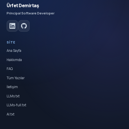
Ürfet Demirtaş
Principal Software Developer
SITE
Ana Sayfa
Hakkımda
FAQ
Tüm Yazılar
İletişim
LLMs.txt
LLMs-full.txt
AI.txt