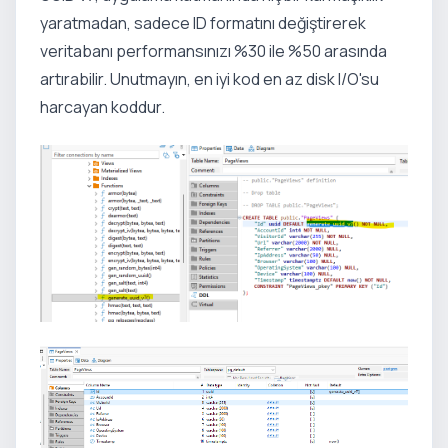
yaratmadan, sadece ID formatını değiştirerek
veritabanı performansınızı %30 ile %50 arasında
artırabilir. Unutmayın, en iyi kod en az disk I/O'su
harcayan koddur.