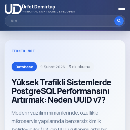
Ürfet Demirtaş
PRINCIPAL SOFTWARE DEVELOPER
TEKNIK NOT
3 dk okuma
Database
9 Şubat 2026
Yüksek Trafikli Sistemlerde
PostgreSQL Performansını
Artırmak: Neden UUID v7?
Modern yazılım mimarilerinde, özellikle
mikroservis yapılarında benzersiz kimlik
belirleyiciler (ID) için UUID kullanımı artık bir