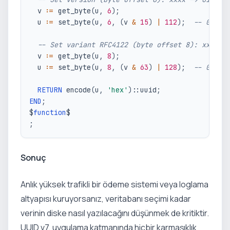
  v :
=
 get_byte
(
u
,
6
)
;
  u :
=
 set_byte
(
u
,
6
,
(
v 
&
15
)
|
112
)
;
-- 0x70
-- Set variant RFC4122 (byte offset 8): xx -> 
  v :
=
 get_byte
(
u
,
8
)
;
  u :
=
 set_byte
(
u
,
8
,
(
v 
&
63
)
|
128
)
;
-- 0x80
RETURN
 encode
(
u
,
'hex'
)
::uuid
;
END
;
$
function
;
Sonuç
Anlık yüksek trafikli bir ödeme sistemi veya loglama
altyapısı kuruyorsanız, veritabanı seçimi kadar
verinin diske nasıl yazılacağını düşünmek de kritiktir.
UUID v7, uygulama katmanında hiçbir karmaşıklık