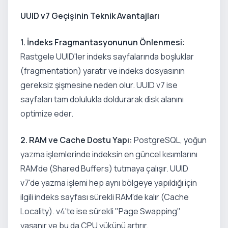
UUID v7 Geçişinin Teknik Avantajları
1. İndeks Fragmantasyonunun Önlenmesi:
Rastgele UUID'ler indeks sayfalarında boşluklar
(fragmentation) yaratır ve indeks dosyasının
gereksiz şişmesine neden olur. UUID v7 ise
sayfaları tam dolulukla doldurarak disk alanını
optimize eder.
2. RAM ve Cache Dostu Yapı:
PostgreSQL, yoğun
yazma işlemlerinde indeksin en güncel kısımlarını
RAM'de (Shared Buffers) tutmaya çalışır. UUID
v7'de yazma işlemi hep aynı bölgeye yapıldığı için
ilgili indeks sayfası sürekli RAM'de kalır (Cache
Locality). v4'te ise sürekli "Page Swapping"
yaşanır ve bu da CPU yükünü artırır.