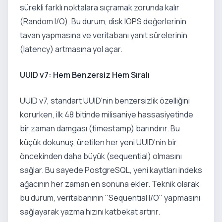
sürekli farklı noktalara sıçramak zorunda kalır
(Random I/O). Bu durum, disk IOPS değerlerinin
tavan yapmasına ve veritabanı yanıt sürelerinin
(latency) artmasına yol açar.
UUID v7: Hem Benzersiz Hem Sıralı
UUID v7, standart UUID'nin benzersizlik özelliğini
korurken, ilk 48 bitinde milisaniye hassasiyetinde
bir zaman damgası (timestamp) barındırır. Bu
küçük dokunuş, üretilen her yeni UUID'nin bir
öncekinden daha büyük (sequential) olmasını
sağlar. Bu sayede PostgreSQL, yeni kayıtları indeks
ağacının her zaman en sonuna ekler. Teknik olarak
bu durum, veritabanının "Sequential I/O" yapmasını
sağlayarak yazma hızını katbekat artırır.