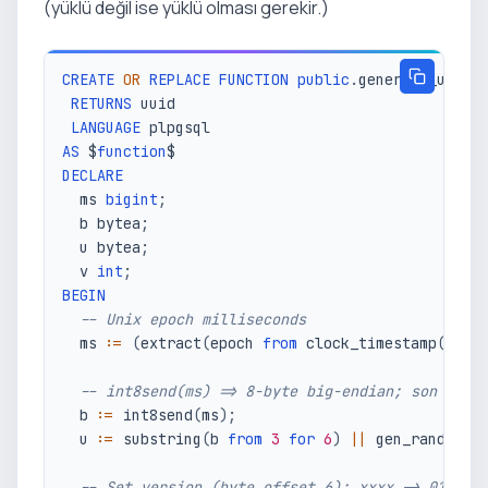
(yüklü değil ise yüklü olması gerekir.)
CREATE
OR
REPLACE
FUNCTION
public
.
generate_uuid_
RETURNS
 uuid

LANGUAGE
AS
 $
function
DECLARE
  ms 
bigint
;
  b bytea
;
  u bytea
;
  v 
int
;
BEGIN
-- Unix epoch milliseconds
  ms :
=
(
extract
(
epoch 
from
 clock_timestamp
(
)
)
*
-- int8send(ms) => 8-byte big-endian; son 6 by
  b :
=
 int8send
(
ms
)
;
  u :
=
 substring
(
b 
from
3
for
6
)
||
 gen_random_b
-- Set version (byte offset 6): xxxx -> 0111xx