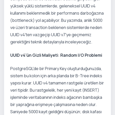
yüksek yüklü sistemlerde, geleneksel UUID v4
kullanımı beklenmedik bir performans darboğazına
(bottleneck) yol açabiliyor. Bu yazımda, anlık 5000
ve üzeri transaction beklenen sistemlerde neden
UUID v4'ten vazgeçip UUID v7'ye geçmemiz
gerektiğini teknik detaylarıyla inceleyeceğiz.
UUID v4'ün Gizli Maliyeti: Random I/O Problemi
PostgreSQL'de bir Primary Key oluşturduğunuzda,
sistem bu kolon için arka planda bir B-Tree indeks
yapısı kurar. UUID v4 tamamen rastgele üretilen bir
veri tipidir. Bu rastgelelik, her yeni kayıt (INSERT)
işleminde veritabanının indeks ağacının bambaşka
bir yaprağına erişmeye çalışmasına neden olur.
Saniyede 5000 kayıt geldiğini düşünün; disk kafası